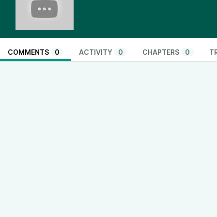
COMMENTS
0
ACTIVITY
0
CHAPTERS
0
T