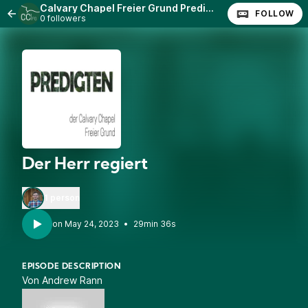
Calvary Chapel Freier Grund Predigten
FOLLOW
0 followers
Der Herr regiert
1 person
•
29min 36s
EPISODE DESCRIPTION
Von Andrew Rann