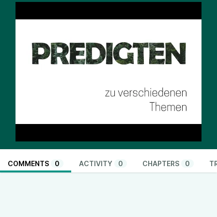
COMMENTS
0
ACTIVITY
0
CHAPTERS
0
T