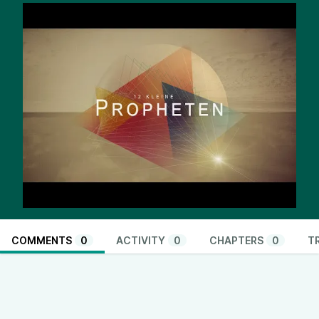
COMMENTS
0
ACTIVITY
0
CHAPTERS
0
T