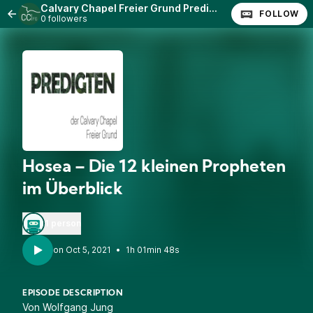
Calvary Chapel Freier Grund Predigten
FOLLOW
0 followers
Hosea – Die 12 kleinen Propheten
im Überblick
1 person
•
1h 01min 48s
EPISODE DESCRIPTION
Von Wolfgang Jung