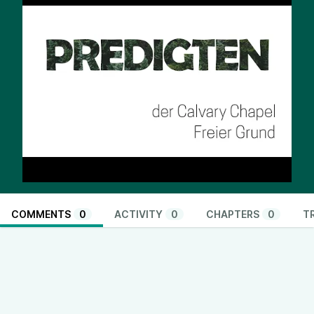
COMMENTS
0
ACTIVITY
0
CHAPTERS
0
T