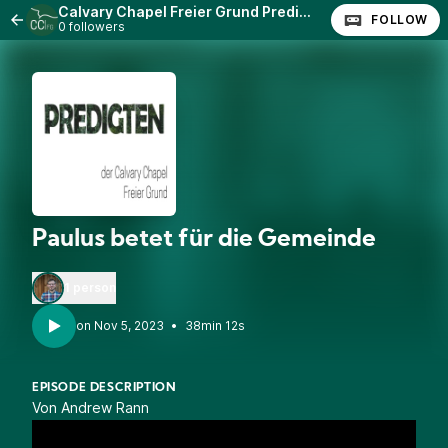
Calvary Chapel Freier Grund Predigten
FOLLOW
0 followers
Paulus betet für die Gemeinde
1 person
•
38min 12s
EPISODE DESCRIPTION
Von Andrew Rann