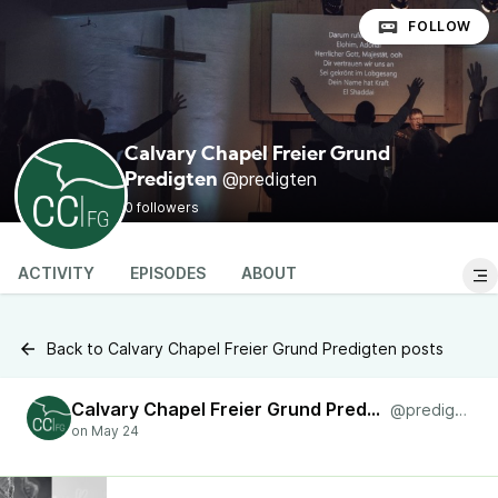
FOLLOW
Calvary Chapel Freier Grund
@predigten
Predigten
0 followers
ACTIVITY
EPISODES
ABOUT
Back to Calvary Chapel Freier Grund Predigten posts
Calvary Chapel Freier Grund Predigten
@predigten