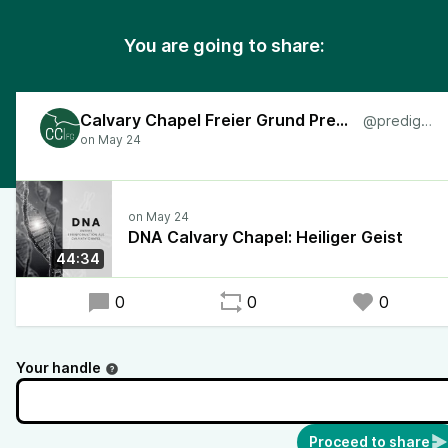
You are going to share:
Calvary Chapel Freier Grund Predigten
@predigten
DNA Calvary Chapel: Heiliger Geist
44:34
0
0
0
Your handle
Proceed to share